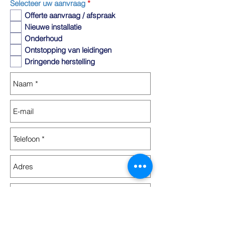
V
Selecteer uw aanvraag
*
e
Offerte aanvraag / afspraak
r
e
Nieuwe installatie
i
Onderhoud
s
t
Ontstopping van leidingen
Dringende herstelling