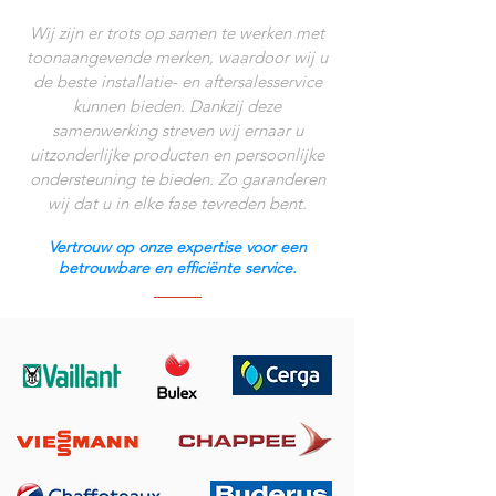
Wij zijn er trots op samen te werken met
toonaangevende merken, waardoor wij u
de beste installatie- en aftersalesservice
kunnen bieden. Dankzij deze
samenwerking streven wij ernaar u
uitzonderlijke producten en persoonlijke
ondersteuning te bieden. Zo garanderen
wij dat u in elke fase tevreden bent.
Vertrouw op onze expertise voor een
betrouwbare en efficiënte service.