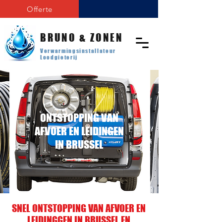
Offerte
BRUNO & ZONEN
Verwarmingsinstallateur
Loodgieterij
ONTSTOPPING VAN
AFVOER EN LEIDINGEN
IN BRUSSEL
SNEL ONTSTOPPING VAN AFVOER EN
LEIDINGGEN IN BRUSSEL EN