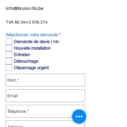
info@bruno-fils.be
TVA: BE
0643.558.376
O
Sélectionner votre demande
*
b
Demande de devis / rdv
l
i
Nouvelle installation
g
Entretien
a
t
Débouchage
o
Dépannage urgent
i
r
e