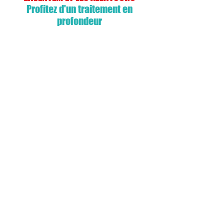
Profitez d'un traitement en
profondeur
Service urgent 24/7
Nous mettons à votre disposition
un service urgent avec des techniciens
spécialisés en débouchage
Satisfaction garantie
Nos techniciens expérimentés
vous fourniront toujours un service
de qualité
Besoin d'un débouchage ?
Nous intervenons rapidement
avec du matériel de débouchage
professionnel