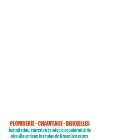
Spécialiste toutes marques
Installation, entretien ou réparation
réalisés par des techniciens agréés
toutes marques
Satisfaction garantie
Nos techniciens expérimentés
vous fourniront toujours un
service
de qualité
Disponible 24/7
Installation, entretien ou réparation
avec rendez-vous + un service
dépannage urgent 24/7
PLOMBERIE - CHAUFFAGE - BRUXEL
LES
Installation, entretien et mise en conformité de
chauffage
dans la région de Bruxelles et ses