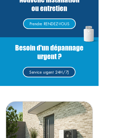
ou entretien
Prendre RENDEZ-VOUS
Besoin d'un dépannage
urgent ?
Service urgent 24H/7J