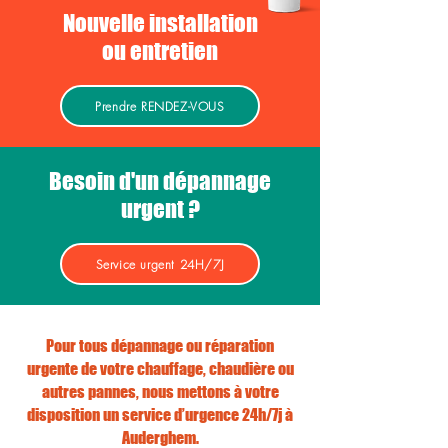
Nouvelle installation
ou entretien
Prendre RENDEZ-VOUS
Besoin d'un dépannage
urgent ?
Service urgent 24H/7J
Pour tous dépannage ou réparation
urgente de votre chauffage, chaudière ou
autres pannes, nous mettons à votre
disposition un service d’urgence 24h/7j à
Auderghem.