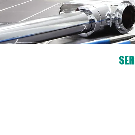
SER
Spécialiste toutes m
Installation, entretien ou
réalisés par des technic
toutes marques