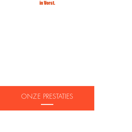
in Vorst.
Onze monteurs komen zo snel
mogelijk bij u thuis
Wacht niet langer en contacteer
0472/13.87.16
Bruno & Zonen op
Onze offertes zijn vrijblijvend
ONZE
PRESTATIES