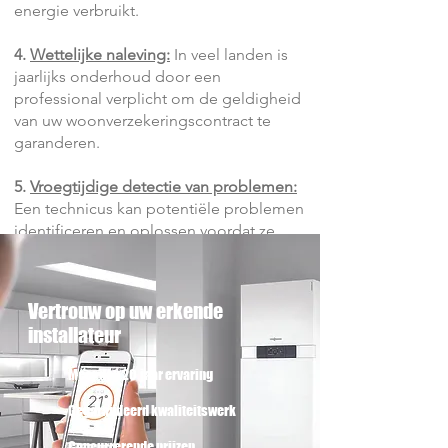
energie verbruikt.
4.
Wettelijke naleving:
In veel landen is
jaarlijks onderhoud door een
professional verplicht om de geldigheid
van uw woonverzekeringscontract te
garanderen.
5.
Vroegtijdige detectie van problemen:
Een technicus kan potentiële problemen
identificeren en oplossen voordat ze
kostbare reparaties worden.
6.
Kwalitatieve service:
Erkende technici
Vertrouw op uw erkende
gebruiken geschikte apparatuur en
installateur
reserveonderdelen die voldoen aan de
normen, waardoor de duurzaamheid van
Meer dan 20
jaar ervaring
uw installatie wordt gegarandeerd.
Gegarandeerd kwaliteitswerk
Concurrerende prijzen