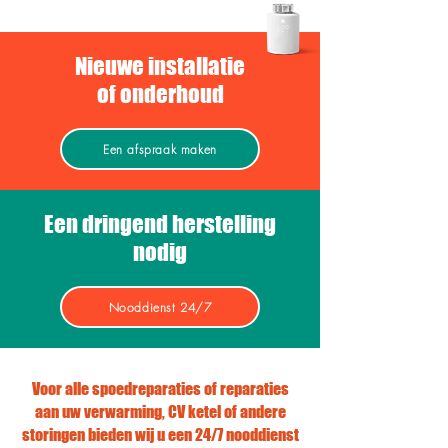
Nieuwe installatie
of onderhoud
Een afspraak maken
Een dringend herstelling
nodig
Nooddienst 24/7
Voor alle spoedreparaties of reparaties
aan uw verwarming, CV ketel of andere
storingen bieden wij u een 24/7 nooddienst