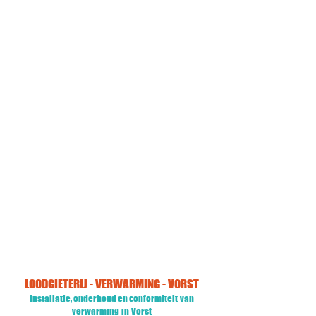
Specialist voor alle merken
Installatie, onderhoud of reparatie
uitgevoerd door erkende technici
alle merken
Tevredenheid gegarandeerd
Onze ervaren technici
zal u altijd van dienst zijn
kwaliteit
24/7 beschikbaar
Installatie, onderhoud of reparatie
op afspraak + dringende herstelling
nooddienst 24/7
LOODGIETERIJ - VERWARMING - VORST
Installatie, onderhoud en conformiteit
van
verwarming
in
Vorst