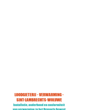
Specialist voor alle merken
Installatie, onderhoud of reparatie
uitgevoerd door erkende technici
alle merken
Tevredenheid gegarandeerd
Onze ervaren technici
zal u altijd van dienst zijn
kwaliteit
24/7 beschikbaar
Installatie, onderhoud of reparatie
op afspraak + dringende herstelling
nooddienst 24/7
LOODGIETERIJ - VERWARMING -
SINT-LAMBRECHTS-WOLUWE
Installatie, onderhoud en conformiteit
van verwarming
in het Brussels Gewest