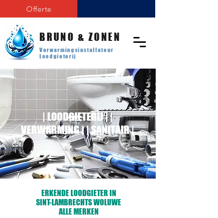
Offerte
BRUNO & ZONEN
Verwarmingsinstallateur
Loodgieterij
| LOODGIETERIJ | |
VERWARMING | | SANITAIR |
ERKENDE LOODGIETER IN
SINT-LAMBRECHTS WOLUWE
ALLE MERKEN