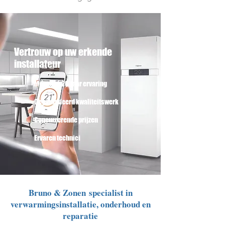
Vertrouw op uw erkende
installateur
Meer dan 20
jaar ervaring
Gegarandeerd kwaliteitswerk
Concurrerende prijzen
Ervaren technici
Bruno & Zonen specialist in
verwarmingsinstallatie, onderhoud en
reparatie