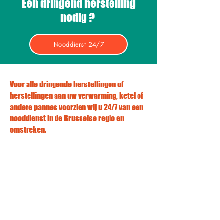
Een dringend herstelling
nodig ?
Nooddienst 24/7
Voor alle dringende herstellingen of
herstellingen aan uw verwarming, ketel of
andere pannes voorzien wij u 24/7 van een
nooddienst in de Brusselse regio en
omstreken.
Onze monteurs komen zo snel
mogelijk bij u thuis
Wacht niet langer en contacteer
0472/13.87.16
Bruno & Zonen op