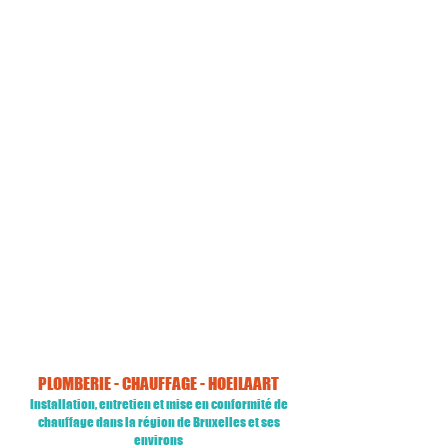
Spécialiste toutes marques
Installation, entretien ou réparation
réalisés par des techniciens agréés
toutes marques
Satisfaction garantie
Nos techniciens expérimentés
vous fourniront toujours un
service
de qualité
Disponible 24/7
Installation, entretien ou réparation
avec rendez-vous + un service
dépannage urgent 24/7
PLOMBERIE - CHAUFFAGE - HOEILAART
Installation, entretien et mise en conformité de
chauffage
dans la région de Bruxelles et ses
environs