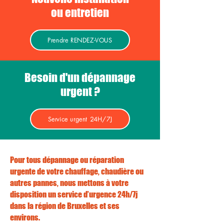
ou entretien
Prendre RENDEZ-VOUS
Besoin d'un dépannage
urgent ?
Service urgent 24H/7J
Pour tous dépannage ou réparation
urgente de votre chauffage, chaudière ou
autres pannes, nous mettons à votre
disposition un service d’urgence 24h/7j
dans la région de Bruxelles et ses
environs.