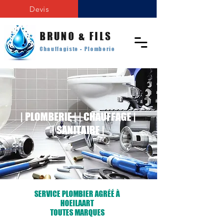
Devis
BRUNO & FILS
Chauffagiste - Plomberie
|
PLOMBERIE
| |
CHAUFFAGE
|
| SANITAIRE |
SERVICE PLOMBIER AGRÉÉ À
HOEILAART
TOUTES MARQUES